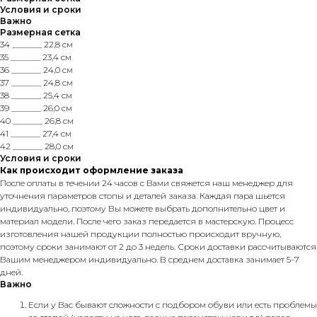
Условия и сроки
Важно
Размерная сетка
34 _______ 22,8 см
35 _______ 23,4 см
36 _______ 24,0 см
37 _______ 24,8 см
38 _______ 25,4 см
39 _______ 26,0 см
40 _______ 26,8 см
41 _______ 27,4 см
42 _______ 28,0 см
Условия и сроки
Как происходит оформление заказа
После оплаты в течении 24 часов с Вами свяжется наш менеджер для
уточнения параметров стопы и деталей заказа. Каждая пара шьется
индивидуально, поэтому Вы можете выбрать дополнительно цвет и
материал модели. После чего заказ передается в мастерскую. Процесс
изготовления нашей продукции полностью происходит вручную,
поэтому сроки занимают от 2 до 3 недель. Сроки доставки рассчитываются
Вашим менеджером индивидуально. В среднем доставка занимает 5-7
дней.
Важно
Если у Вас бывают сложности с подбором обуви или есть проблемы