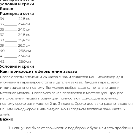
Условия и сроки
Важно
Размерная сетка
34 _______ 22,8 см
35 _______ 23,4 см
36 _______ 24,0 см
37 _______ 24,8 см
38 _______ 25,4 см
39 _______ 26,0 см
40 _______ 26,8 см
41 _______ 27,4 см
42 _______ 28,0 см
Условия и сроки
Как происходит оформление заказа
После оплаты в течении 24 часов с Вами свяжется наш менеджер для
уточнения параметров стопы и деталей заказа. Каждая пара шьется
индивидуально, поэтому Вы можете выбрать дополнительно цвет и
материал модели. После чего заказ передается в мастерскую. Процесс
изготовления нашей продукции полностью происходит вручную,
поэтому сроки занимают от 2 до 3 недель. Сроки доставки рассчитываются
Вашим менеджером индивидуально. В среднем доставка занимает 5-7
дней.
Важно
Если у Вас бывают сложности с подбором обуви или есть проблемы