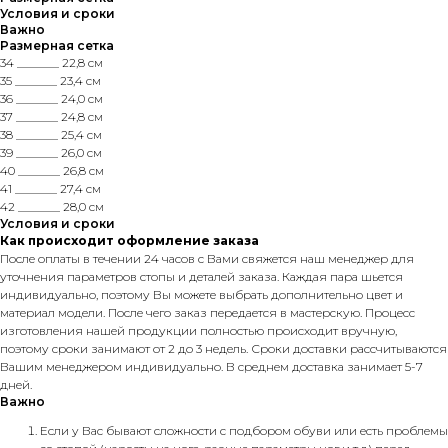
Условия и сроки
Важно
Размерная сетка
34 _______ 22,8 см
35 _______ 23,4 см
36 _______ 24,0 см
37 _______ 24,8 см
38 _______ 25,4 см
39 _______ 26,0 см
40 _______ 26,8 см
41 _______ 27,4 см
42 _______ 28,0 см
Условия и сроки
Как происходит оформление заказа
После оплаты в течении 24 часов с Вами свяжется наш менеджер для
уточнения параметров стопы и деталей заказа. Каждая пара шьется
индивидуально, поэтому Вы можете выбрать дополнительно цвет и
материал модели. После чего заказ передается в мастерскую. Процесс
изготовления нашей продукции полностью происходит вручную,
поэтому сроки занимают от 2 до 3 недель. Сроки доставки рассчитываются
Вашим менеджером индивидуально. В среднем доставка занимает 5-7
дней.
Важно
Если у Вас бывают сложности с подбором обуви или есть проблемы