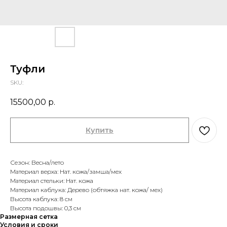
Туфли
SKU:
15500,00
р.
Купить
Сезон: Весна/лето
Материал верха: Нат. кожа/замша/мех
Материал стельки: Нат. кожа
Материал каблука: Дерево (обтяжка нат. кожа/ мех)
Высота каблука: 8 см
Высота подошвы: 0,3 см
Размерная сетка
Условия и сроки