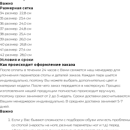
Важно
Размерная сетка
34 размер 22,8 см
35 размер 23,4 см
36 размер 24,0 см
37 размер 24,8 см
38 размер 25,4 см
39 размер 26,0 см
40 размер 26,8 см
41 размер 27,4 см
42 размер 28,0 см
Условия и сроки
Как происходит оформление заказа
После оплаты в течении 24 часов с Вами свяжется наш менеджер для
уточнения параметров стопы и деталей заказа. Каждая пара шьется
индивидуально, поэтому Вы можете выбрать дополнительно цвет и
материал модели. После чего заказ передается в мастерскую. Процесс
изготовления нашей продукции полностью происходит вручную,
поэтому сроки занимают от 2 до 3 недель. Сроки доставки рассчитываются
Вашим менеджером индивидуально. В среднем доставка занимает 5-7
дней.
Важно
Если у Вас бывают сложности с подбором обуви или есть проблемы
со стопой (наросты на ноге, разные параметры ног и т.д) перед