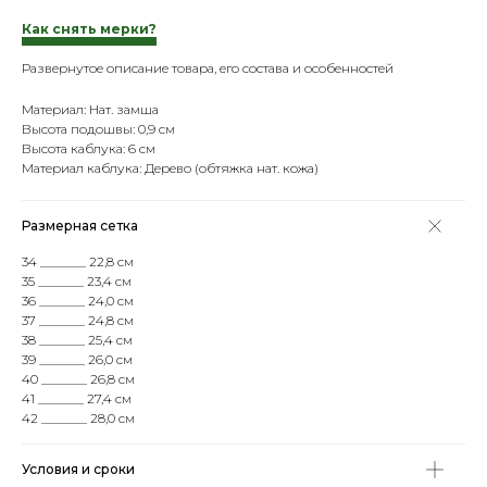
Как снять мерки?
Развернутое описание товара, его состава и особенностей
Материал: Нат. замша
Высота подошвы: 0,9 см
Высота каблука: 6 см
Материал каблука: Дерево (обтяжка нат. кожа)
Размерная сетка
34 _______ 22,8 см
35 _______ 23,4 см
36 _______ 24,0 см
37 _______ 24,8 см
38 _______ 25,4 см
39 _______ 26,0 см
40 _______ 26,8 см
41 _______ 27,4 см
42 _______ 28,0 см
Условия и сроки