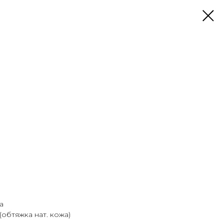
а
обтяжка нат. кожа)